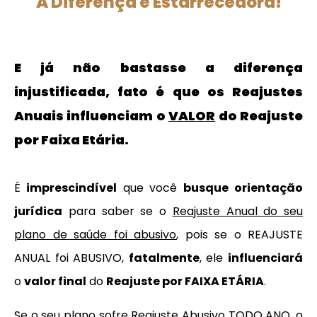
A Diferença é Estarrecedora!
E já não bastasse a diferença
injustificada, fato é que os Reajustes
Anuais influenciam o
VALOR
do Reajuste
por Faixa Etária.
É
imprescindível
que v
ocê
busque orientação
jurídica
para saber se o
Reajuste Anual do seu
plano de saúde foi abusivo
, pois se o REAJUSTE
ANUAL foi ABUSIVO,
fatalmente
,
ele
influenciará
o
valor final
do
Reajuste por FAIXA ETÁRIA
.
Se o seu plano sofre Reajuste Abusivo TODO ANO, o