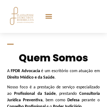
Quem Somos
A
FPDR Ad
v
ocacia
é um escritório com atuação em
Direito Médico e da Saúde
.
Nosso foco é a prestação de serviço especializado
ao
Profissional da Saúde
, prestando
Consultoria
Jurídica Preventiva
, bem como
Defesa
perante o
Conselho Profissional
e o
Poder Judiciário
.