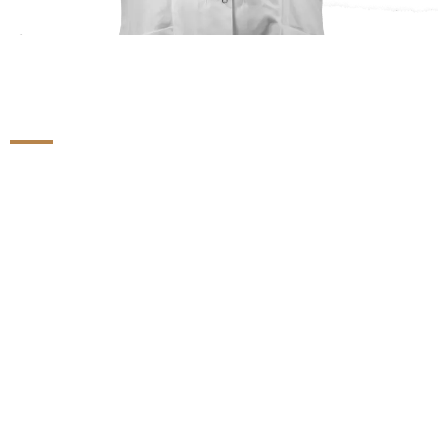
O que os Planos de Saúde
não querem
que você
saiba!
Provavelmente você não sabe disso, mas os planos de
saúde
lideram os rankings de reclamações por práticas
abusivas
contra o consumidor.
Entre as principais reclamações estão as negativas de