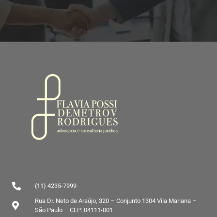
(11) 4235-7999
Rua Dr. Neto de Araújo, 320 – Conjunto 1304 Vila Mariana –
São Paulo – CEP: 04111-001